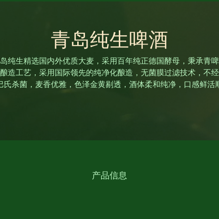
青岛纯生啤酒
岛纯生精选国内外优质大麦，采用百年纯正德国酵母，秉承青啤
酿造工艺，采用国际领先的纯净化酿造，无菌膜过滤技术，不经
巴氏杀菌，麦香优雅，色泽金黄剔透，酒体柔和纯净，口感鲜活
滑，富含活性酶，营养丰富
酒精度：4.3%
包裹：
330ml*4*6瓶
500ml*6*4罐
产品信息