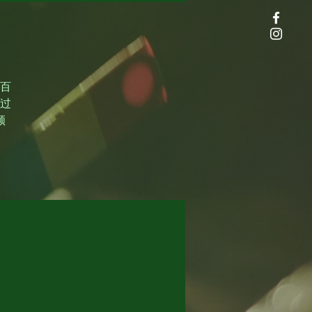
百
过
顺