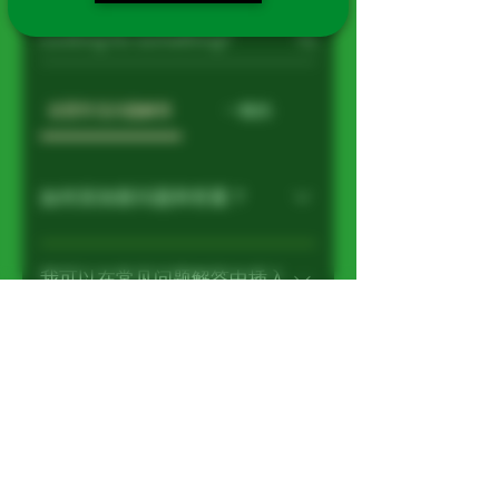
设置常见问题解答
一般的
如何添加新问题和答案？
要添加新的常见问题解答，请按以
下步骤操作： 1.点击“管理常见问题
我可以在常见问题解答中插入
解答”按钮 2.您可以从网站的仪表板
图像、视频或 GIF 吗？
添加、编辑和管理所有问题和答案
是的。要添加媒体，请按照下列步
3.每个问题和答案都应添加到一个
骤操作： 1.输入应用程序的设置 2.
如何编辑或删除“常见问题解
类别 4.保存并发布。
单击“管理常见问题解答”按钮 3.选
答”标题？
择您想要添加媒体的问题 4.编辑答
您可以在应用程序的“设置”选项卡
案时，单击相机、视频或 GIF 图标
中编辑标题。 如果您不想显示标
5.从您的媒体库添加媒体。